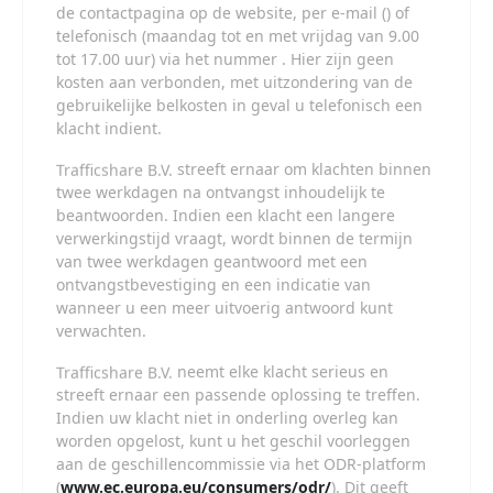
Wees voorzichtig bij het praten met vreemden via deze
de contactpagina op de website, per e-mail (
) of
website. Je weet immers nooit of ze goede of verkeerde
telefonisch (maandag tot en met vrijdag van 9.00
bedoelingen hebben. Gebruik dan ook nooit jouw
tot 17.00 uur) via het nummer
. Hier zijn geen
achternaam, e-mailadres, huis- of werkadres,
kosten aan verbonden, met uitzondering van de
telefoonnummer of andere naar jou herleidbare gegevens
gebruikelijke belkosten in geval u telefonisch een
op deze website.
klacht indient.
Zet iemand jou onder druk op deze website, bijvoorbeeld om
persoonlijke of financiële gegevens te verstrekken? Stop dan
meteen met het communiceren met deze persoon. Let er
streeft ernaar om klachten binnen
ook op dat mensen in staat zijn op een listige manier
twee werkdagen na ontvangst inhoudelijk te
dergelijke gegevens van je te verkrijgen. Communiceer
beantwoorden. Indien een klacht een langere
daarom altijd oplettend en voorzichtig via deze website.
verwerkingstijd vraagt, wordt binnen de termijn
Voorkom dat jouw minderjarige kinderen met erotische of
van twee werkdagen geantwoord met een
anderszins voor minderjarigen ongeschikte online content in
ontvangstbevestiging en een indicatie van
aanraking komen. Daarvoor enkele tips:
Installeer programma's voor ouderlijk toezicht op jouw
wanneer u een meer uitvoerig antwoord kunt
apparaat
. Voorbeelden van programma's voor
verwachten.
ouderlijk toezicht zijn
Netnanny
,
Connectsafely
,
Kaspersky
en
Norton
. Deze programma's werken
neemt elke klacht serieus en
zodanig dat toegang tot specifieke websites en online
streeft ernaar een passende oplossing te treffen.
inhoud worden geblokkeerd. Vaak blokkeren deze
Indien uw klacht niet in onderling overleg kan
programma's standaard al een groot aantal websites
worden opgelost, kunt u het geschil voorleggen
waarvan algemeen verondersteld wordt dat deze
aan de geschillencommissie via het ODR-platform
ongeschikt zijn voor minderjarigen. Door middel van
updates kunnen daar steeds nieuwe websites aan
(
www.ec.europa.eu/consumers/odr/
). Dit geeft