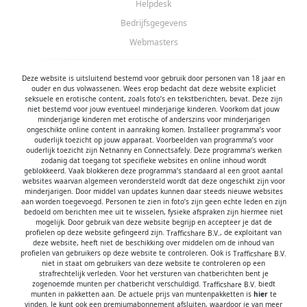
Helpdesk
minderjarigen die zij online hebben ontmoet, moeten
afspreken zonder daarover eerst met jou te
Bedrijfsgegevens
overleggen. Ook is het raadzaam jouw kind te
Webmasters
vertellen dat hij jou meteen moet laten weten wanneer
iemand op internet contact met hem opneemt of
wanneer jouw kind seksueel getinte content of andere
Deze website is uitsluitend bestemd voor gebruik door personen van 18 jaar en
content waarvan hij schrikt, op internet tegenkomt.
ouder en dus volwassenen. Wees erop bedacht dat deze website expliciet
Deze site wordt beschermd door reCAPTCHA, het
seksuele en erotische content, zoals foto’s en tekstberichten, bevat. Deze zijn
Privacybeleid
en de
Algemene Voorwaarden
van Google
niet bestemd voor jouw eventueel minderjarige kinderen. Voorkom dat jouw
zijn van toepassing.
minderjarige kinderen met erotische of anderszins voor minderjarigen
ongeschikte online content in aanraking komen. Installeer programma’s voor
hanteert een beschermplan met als doel
ouderlijk toezicht op jouw apparaat. Voorbeelden van programma’s voor
het herkennen en in bescherming nemen van consumenten
ouderlijk toezicht zijn
Netnanny
en
Connectsafely
. Deze programma’s werken
die de aard van de diensten op deze website mogelijk niet
zodanig dat toegang tot specifieke websites en online inhoud wordt
begrijpen. Het beschermplan houdt onder meer in dat jijzelf,
geblokkeerd. Vaak blokkeren deze programma’s standaard al een groot aantal
maar ook derden een toegangsverbod voor jou kunnen
websites waarvan algemeen verondersteld wordt dat deze ongeschikt zijn voor
minderjarigen. Door middel van updates kunnen daar steeds nieuwe websites
aanvragen. Meer informatie hierover tref je aan op de
aan worden toegevoegd. Personen te zien in foto’s zijn geen echte leden en zijn
pagina
Toegangsverbod
.
bedoeld om berichten mee uit te wisselen, fysieke afspraken zijn hiermee niet
Op het gebruik van deze website zijn de
algemene
mogelijk. Door gebruik van deze website begrijp en accepteer je dat de
voorwaarden
,
cookieverklaring
en
privacybeleid
van
profielen op deze website gefingeerd zijn.
, de exploitant van
van toepassing. Door op
"Akkoord en
deze website, heeft niet de beschikking over middelen om de inhoud van
profielen van gebruikers op deze website te controleren. Ook is
doorgaan"
te klikken ga je met de
cookieverklaring
en
niet in staat om gebruikers van deze website te controleren op een
privacybeleid
akkoord. Indien je je op de website
strafrechtelijk verleden. Voor het versturen van chatberichten bent je
registreert, ga je tevens akkoord met de
algemene
zogenoemde munten per chatbericht verschuldigd.
biedt
voorwaarden
.
munten in pakketten aan. De actuele prijs van muntenpakketten is
hier
te
vinden. Je kunt ook een premiumabonnement afsluiten, waardoor je van meer