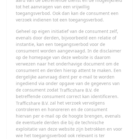
aard van de betreffende dienst en de mogelijkheid
Wees voorzichtig bij het praten met vreemden via deze
tot het aanvragen van een vrijwillig
website. Je weet immers nooit of ze goede of verkeerde
toegangsverbod. Ook dan kan de consument een
bedoelingen hebben. Gebruik dan ook nooit jouw
achternaam, e-mailadres, huis- of werkadres,
verzoek indienen tot een toegangsverbod.
telefoonnummer of andere naar jou herleidbare gegevens
op deze website.
Geheel op eigen initiatief van de consument zelf,
Zet iemand jou onder druk op deze website, bijvoorbeeld om
evenals door derden, bijvoorbeeld een relatie of
persoonlijke of financiële gegevens te verstrekken? Stop dan
instantie, kan een toegangsverbod voor de
meteen met het communiceren met deze persoon. Let er
consument worden aangevraagd. In de disclaimer
ook op dat mensen in staat zijn op een listige manier
op de homepage van deze website is daarom
dergelijke gegevens van je te verkrijgen. Communiceer
verwezen naar het onderhavige document om de
daarom altijd oplettend en voorzichtig via deze website.
Voorkom dat jouw minderjarige kinderen met erotische of
consument en derden hierop attent te maken. Een
anderszins voor minderjarigen ongeschikte online content in
dergelijke aanvraag dient per e-mail te worden
aanraking komen. Daarvoor enkele tips:
ingediend via
onder opgave van de gegevens van
Installeer programma's voor ouderlijk toezicht op jouw
de consument zodat
de
apparaat
. Voorbeelden van programma's voor
betreffende consument correct kan identificeren.
ouderlijk toezicht zijn
Netnanny
,
Connectsafely
,
zal het verzoek vervolgens
Kaspersky
en
Norton
. Deze programma's werken
zodanig dat toegang tot specifieke websites en online
controleren en honoreren en de consument
inhoud worden geblokkeerd. Vaak blokkeren deze
hiervan per e-mail op de hoogte brengen, evenals
programma's standaard al een groot aantal websites
de eventuele derden die bij de technische
waarvan algemeen verondersteld wordt dat deze
exploitatie van deze website zijn betrokken en voor
ongeschikt zijn voor minderjarigen. Door middel van
wie het toegangsverbod ook relevant is ter
updates kunnen daar steeds nieuwe websites aan