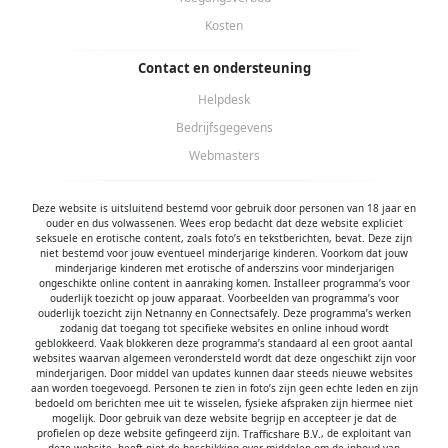
minderjarigen die zij online hebben ontmoet, moeten
Kosten
afspreken zonder daarover eerst met jou te
overleggen. Ook is het raadzaam jouw kind te
vertellen dat hij jou meteen moet laten weten wanneer
Contact en ondersteuning
iemand op internet contact met hem opneemt of
Helpdesk
wanneer jouw kind seksueel getinte content of andere
content waarvan hij schrikt, op internet tegenkomt.
Bedrijfsgegevens
Deze site wordt beschermd door reCAPTCHA, het
Privacybeleid
en de
Webmasters
Algemene Voorwaarden
van Google
zijn van toepassing.
hanteert een beschermplan met als doel
Deze website is uitsluitend bestemd voor gebruik door personen van 18 jaar en
het herkennen en in bescherming nemen van consumenten
ouder en dus volwassenen. Wees erop bedacht dat deze website expliciet
die de aard van de diensten op deze website mogelijk niet
seksuele en erotische content, zoals foto’s en tekstberichten, bevat. Deze zijn
begrijpen. Het beschermplan houdt onder meer in dat jijzelf,
niet bestemd voor jouw eventueel minderjarige kinderen. Voorkom dat jouw
maar ook derden een toegangsverbod voor jou kunnen
minderjarige kinderen met erotische of anderszins voor minderjarigen
aanvragen. Meer informatie hierover tref je aan op de
ongeschikte online content in aanraking komen. Installeer programma’s voor
ouderlijk toezicht op jouw apparaat. Voorbeelden van programma’s voor
pagina
Toegangsverbod
.
ouderlijk toezicht zijn
Netnanny
en
Connectsafely
. Deze programma’s werken
Op het gebruik van deze website zijn de
algemene
zodanig dat toegang tot specifieke websites en online inhoud wordt
voorwaarden
,
cookieverklaring
en
privacybeleid
van
geblokkeerd. Vaak blokkeren deze programma’s standaard al een groot aantal
van toepassing. Door op
"Akkoord en
websites waarvan algemeen verondersteld wordt dat deze ongeschikt zijn voor
doorgaan"
te klikken ga je met de
cookieverklaring
en
minderjarigen. Door middel van updates kunnen daar steeds nieuwe websites
aan worden toegevoegd. Personen te zien in foto’s zijn geen echte leden en zijn
privacybeleid
akkoord. Indien je je op de website
bedoeld om berichten mee uit te wisselen, fysieke afspraken zijn hiermee niet
registreert, ga je tevens akkoord met de
algemene
mogelijk. Door gebruik van deze website begrijp en accepteer je dat de
voorwaarden
.
profielen op deze website gefingeerd zijn.
, de exploitant van