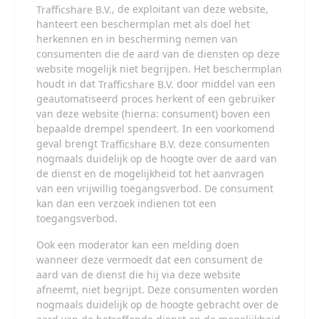
mogelijk te maken.
, de exploitant van deze website,
heeft niet de beschikking over middelen om
hanteert een beschermplan met als doel het
de inhoud van profielen van gebruikers op deze website te
herkennen en in bescherming nemen van
controleren. Ook is
niet in staat om
consumenten die de aard van de diensten op deze
gebruikers van deze website te controleren op een
website mogelijk niet begrijpen. Het beschermplan
strafrechtelijk verleden. Je dient dan ook zelf de nodige
zorgvuldigheid in acht te nemen bij de beoordeling of een
houdt in dat
door middel van een
profiel niet misleidend is of onjuiste informatie bevat en of
geautomatiseerd proces herkent of een gebruiker
een gebruiker van deze website je niet wil misleiden of
van deze website (hierna: consument) boven een
oplichten.
bepaalde drempel spendeert. In een voorkomend
Via deze website verleent
, de exploitant van
geval brengt
deze consumenten
deze website, chatdiensten voor entertainmentdoeleinden.
nogmaals duidelijk op de hoogte over de aard van
Om van deze diensten gebruik te kunnen maken, heb je
credits nodig. Je ontvangt er bij jouw aanmelding een paar
de dienst en de mogelijkheid tot het aanvragen
gratis, maar daarna dien je voor credits te betalen. De
van een vrijwillig toegangsverbod. De consument
kosten daarvoor tref je aan bij jouw bestelling van credits en
kan dan een verzoek indienen tot een
op de pagina
Kosten
.
toegangsverbod.
behoudt zich het recht voor om zelf
profielen op deze website aan te maken en namens deze
Ook een moderator kan een melding doen
profielen berichten aan jou als gebruiker te verzenden. Door
wanneer deze vermoedt dat een consument de
gebruik van deze website begrijp en accepteer je dat de
profielen op deze website gefingeerd zijn. Deze gefingeerde
aard van de dienst die hij via deze website
profielen zijn alleen aangemaakt om berichten en flirts mee
afneemt, niet begrijpt. Deze consumenten worden
uit te wisselen; fysieke afspraken met de persoon achter
nogmaals duidelijk op de hoogte gebracht over de
een gefingeerd profiel zijn dan ook niet mogelijk.